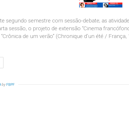
te segundo semestre com sessão-debate; as atividades
rta sessão, o projeto de extensão “Cinema francófono: 
 “Crônica de um verão” (Chronique d’un été / França, 
CICLO
DE
ILMES
SOBRE
9
by
FBPF
CINEMA
FRANCÓFONO
DEBATE
“CRÔNICA
DE
UM
VERÃO”
DE