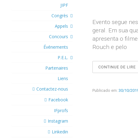
JIPF
Congrès
Evento segue nes
Appels
geral. Em sua qua
Concours
apresenta o filme
Rouch e pelo
Événements
P.E.L.
“
CONTINUE DE LIRE
Partenaires
Liens
F
Contactez-nous
Publicado em:
30/10/201
Facebook
IFprofs
Instagram
Linkedin