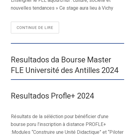
Enseigner le FLE aujourd’hui : culture, société et
nouvelles tendances » Ce stage aura lieu à Vichy
“APPEL
CONTINUE DE LIRE
A
CANDIDATURES
–
STAGE
Resultados da Bourse Master
SPCD
CAVILAM
FLE Université des Antilles 2024
2024”
Resultados Profle+ 2024
Résultats de la séléction pour bénéficier d’une
bourse poru l’inscription à distance PROFLE+
:Modules “Construire une Unité Didactique” et “Piloter