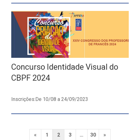
Concurso Identidade Visual do
CBPF 2024
Inscrições:De 10/08 a 24/09/2023
Paginação
Previous
Next
«
1
2
3
…
30
»