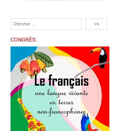
de
Page
Page
posts
CONGRÈS: