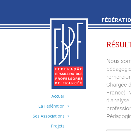
FÉDÉRATIO
RÉSULT
Nous somm
pédagogiq
remercion
Chargée d
France). 
Accueil
d’analyse 
La Fédération
professio
Pédagogiqu
Ses Associations
Projets